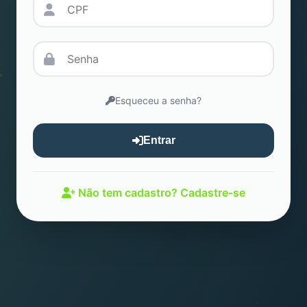
Esqueceu a senha?
Entrar
Não tem cadastro? Cadastre-se